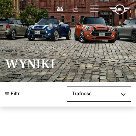
Przejdź do głównej treści
Porównaj
Zaloguj się
WYNIKI
Sortuj według
Filtr