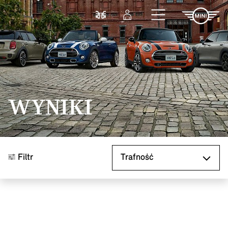
Przejdź do głównej treści
Porównaj
Zaloguj się
WYNIKI
Sortuj według
Filtr