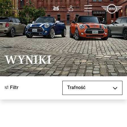
Przejdź do głównej treści
Porównaj
Zaloguj się
WYNIKI
Sortuj według
Filtr