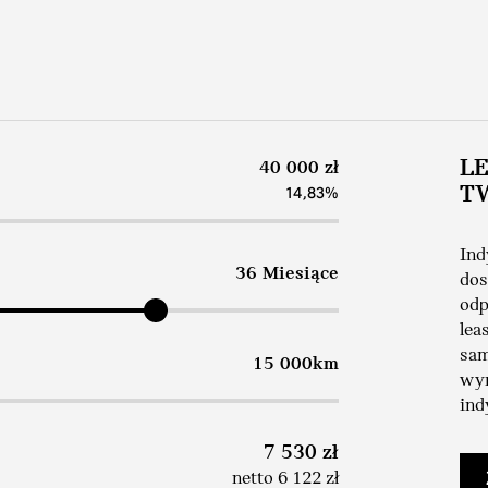
L
40 000 zł
T
14,83%
Ind
36 Miesiące
dos
odp
lea
sam
15 000km
wym
ind
7 530 zł
netto 6 122 zł