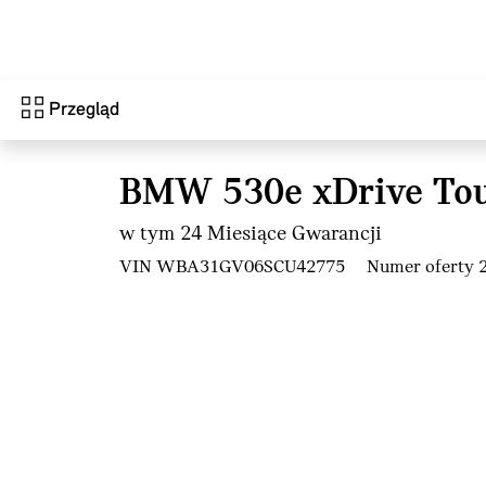
Przejdź do głównej treści
Przegląd
BMW 530e xDrive Tou
w tym 24 Miesiące Gwarancji
VIN WBA31GV06SCU42775
Numer oferty 