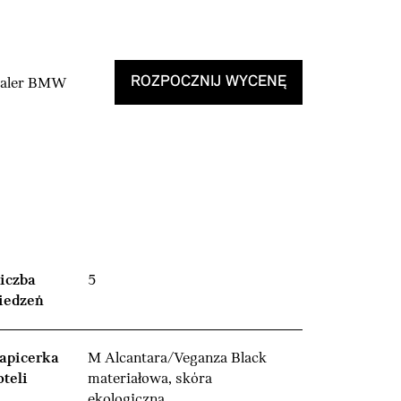
ROZPOCZNIJ WYCENĘ
Dealer BMW
iczba
5
iedzeń
apicerka
M Alcantara/Veganza Black
oteli
materiałowa, skóra
ekologiczna