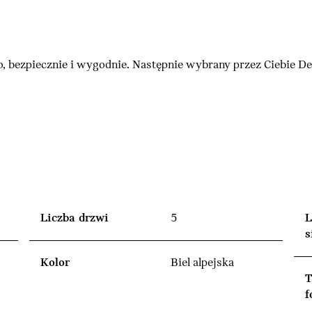
, bezpiecznie i wygodnie. Następnie wybrany przez Ciebie 
Liczba drzwi
5
L
s
Kolor
Biel alpejska
T
f