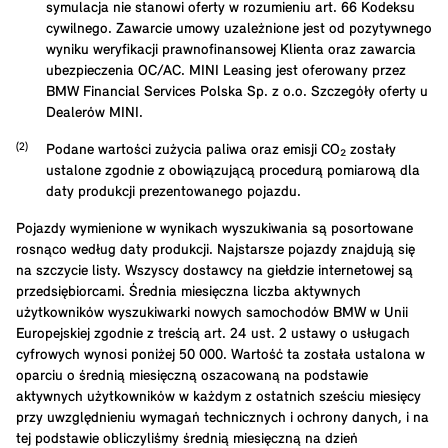
symulacja nie stanowi oferty w rozumieniu art. 66 Kodeksu
cywilnego. Zawarcie umowy uzależnione jest od pozytywnego
wyniku weryfikacji prawnofinansowej Klienta oraz zawarcia
ubezpieczenia OC/AC. MINI Leasing jest oferowany przez
BMW Financial Services Polska Sp. z o.o. Szczegóły oferty u
Dealerów MINI.
Podane wartości zużycia paliwa oraz emisji CO₂ zostały
ustalone zgodnie z obowiązującą procedurą pomiarową dla
daty produkcji prezentowanego pojazdu.
Pojazdy wymienione w wynikach wyszukiwania są posortowane
rosnąco według daty produkcji. Najstarsze pojazdy znajdują się
na szczycie listy. Wszyscy dostawcy na giełdzie internetowej są
przedsiębiorcami. Średnia miesięczna liczba aktywnych
użytkowników wyszukiwarki nowych samochodów BMW w Unii
Europejskiej zgodnie z treścią art. 24 ust. 2 ustawy o usługach
cyfrowych wynosi poniżej 50 000. Wartość ta została ustalona w
oparciu o średnią miesięczną oszacowaną na podstawie
aktywnych użytkowników w każdym z ostatnich sześciu miesięcy
przy uwzględnieniu wymagań technicznych i ochrony danych, i na
tej podstawie obliczyliśmy średnią miesięczną na dzień