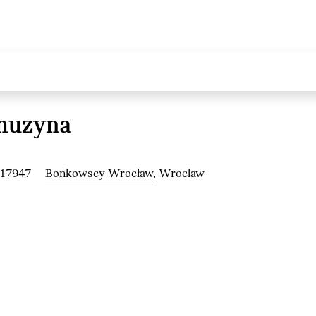
muzyna
217947
Bonkowscy Wrocław
, Wroclaw