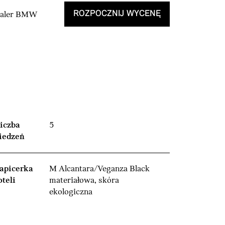
ROZPOCZNIJ WYCENĘ
Dealer BMW
iczba
5
iedzeń
apicerka
M Alcantara/Veganza Black
oteli
materiałowa, skóra
ekologiczna