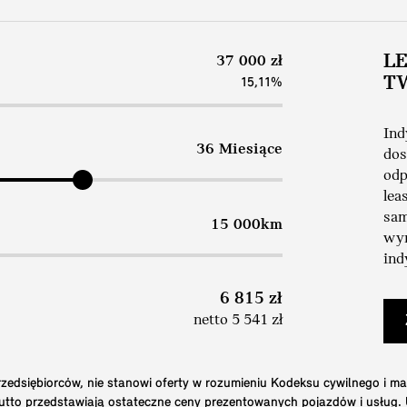
L
37 000 zł
T
15,11%
Ind
36 Miesiące
dos
odp
lea
sam
15 000km
wym
ind
6 815 zł
netto 5 541 zł
edsiębiorców, nie stanowi oferty w rozumieniu Kodeksu cywilnego i ma
brutto przedstawiają ostateczne ceny prezentowanych pojazdów i usług