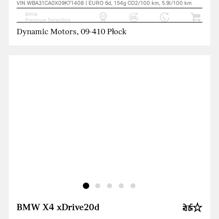
VIN WBA31CA0X09K71408 | EURO 6d, 154g CO2/100 km, 5.9l/100 km
Dynamic Motors, 09-410 Płock
BMW X4 xDrive20d