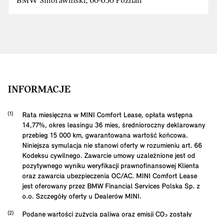
BMW Smorawiński, 60-650 Poznań
INFORMACJE
Rata miesięczna w MINI Comfort Lease, opłata wstępna
14,77
%, okres leasingu
36
mies, średnioroczny deklarowany
przebieg
15 000
km, gwarantowana wartość końcowa.
Niniejsza symulacja nie stanowi oferty w rozumieniu art. 66
Kodeksu cywilnego. Zawarcie umowy uzależnione jest od
pozytywnego wyniku weryfikacji prawnofinansowej Klienta
oraz zawarcia ubezpieczenia OC/AC. MINI Comfort Lease
jest oferowany przez BMW Financial Services Polska Sp. z
o.o. Szczegóły oferty u Dealerów MINI.
Podane wartości zużycia paliwa oraz emisji CO₂ zostały