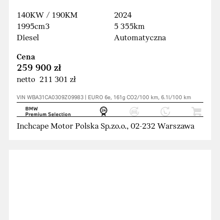
140KW / 190KM
2024
1995cm3
5 355km
Diesel
Automatyczna
Cena
259 900 zł
netto 211 301 zł
VIN WBA31CA0309Z09983 | EURO 6e, 161g CO2/100 km, 6.1l/100 km
Inchcape Motor Polska Sp.zo.o., 02-232 Warszawa