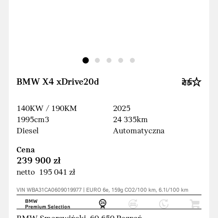
BMW X4 xDrive20d
140KW / 190KM
2025
1995cm3
24 335km
Diesel
Automatyczna
Cena
239 900 zł
netto 195 041 zł
VIN WBA31CA0609019977 | EURO 6e, 159g CO2/100 km, 6.1l/100 km