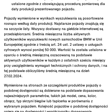
ustalone zgodnie z obowiązującą procedurą pomiarową dla
daty produkcji prezentowanego pojazdu.
Pojazdy wymienione w wynikach wyszukiwania są posortowane
rosnąco według daty produkcji. Najstarsze pojazdy znajdują się
na szczycie listy. Wszyscy dostawcy na giełdzie internetowej są
przedsiębiorcami. Średnia miesięczna liczba aktywnych
użytkowników wyszukiwarki nowych samochodów BMW w Unii
Europejskiej zgodnie z treścią art. 24 ust. 2 ustawy o usługach
cyfrowych wynosi poniżej 50 000. Wartość ta została ustalona w
oparciu o średnią miesięczną oszacowaną na podstawie
aktywnych użytkowników w każdym z ostatnich sześciu miesięcy
przy uwzględnieniu wymagań technicznych i ochrony danych, i na
tej podstawie obliczyliśmy średnią miesięczną na dzień
27.02.2024.
Wymienione na stronach ze szczegółami produktów pojazdy o
podobnej dostępności są dobierane na podstawie dopasowania
najważniejszych parametrów, takich jak model, cena, kolor,
obręcz, typ skrzyni biegów lub tapicerka w porównaniu z
wybranym pojazdem. Kolejność pojazdów o podobnej dostępności
opiera się na dostępności i współczynniku dopasowania.