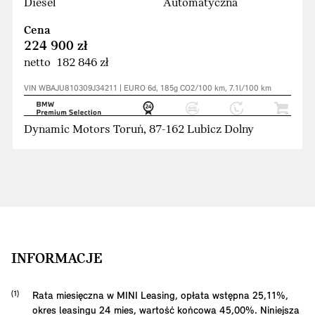
Diesel
Automatyczna
Cena
224 900 zł
netto 182 846 zł
VIN WBAJU810309J34211 | EURO 6d, 185g CO2/100 km, 7.1l/100 km
Dynamic Motors Toruń, 87-162 Lubicz Dolny
INFORMACJE
Rata miesięczna w MINI Leasing, opłata wstępna
25,11
%,
okres leasingu
24
mies, wartość końcowa
45,00
%. Niniejsza