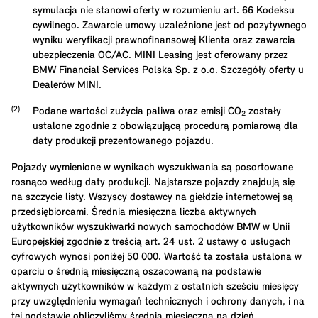
symulacja nie stanowi oferty w rozumieniu art. 66 Kodeksu
cywilnego. Zawarcie umowy uzależnione jest od pozytywnego
wyniku weryfikacji prawnofinansowej Klienta oraz zawarcia
ubezpieczenia OC/AC. MINI Leasing jest oferowany przez
BMW Financial Services Polska Sp. z o.o. Szczegóły oferty u
Dealerów MINI.
Podane wartości zużycia paliwa oraz emisji CO₂ zostały
ustalone zgodnie z obowiązującą procedurą pomiarową dla
daty produkcji prezentowanego pojazdu.
Pojazdy wymienione w wynikach wyszukiwania są posortowane
rosnąco według daty produkcji. Najstarsze pojazdy znajdują się
na szczycie listy. Wszyscy dostawcy na giełdzie internetowej są
przedsiębiorcami. Średnia miesięczna liczba aktywnych
użytkowników wyszukiwarki nowych samochodów BMW w Unii
Europejskiej zgodnie z treścią art. 24 ust. 2 ustawy o usługach
cyfrowych wynosi poniżej 50 000. Wartość ta została ustalona w
oparciu o średnią miesięczną oszacowaną na podstawie
aktywnych użytkowników w każdym z ostatnich sześciu miesięcy
przy uwzględnieniu wymagań technicznych i ochrony danych, i na
tej podstawie obliczyliśmy średnią miesięczną na dzień