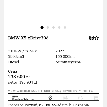
BMW X5 xDrive30d
210KW / 286KM
2022
2993cm3
155 000km
Diesel
Automatyczna
Cena
238 600 zł
netto 193 984 zł
VIN WBAJU810209N52713 | EURO 6d, 187g CO2/100 km, 7.1l/100 km
Inchcape Poznań, 62-080 Swadzim k. Poznania