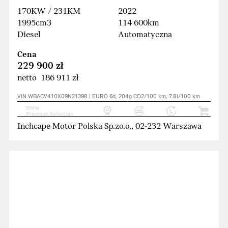
170KW / 231KM
2022
1995cm3
114 600km
Diesel
Automatyczna
Cena
229 900 zł
netto 186 911 zł
VIN WBACV410X09N21398 | EURO 6d, 204g CO2/100 km, 7.8l/100 km
Inchcape Motor Polska Sp.zo.o., 02-232 Warszawa