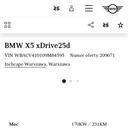
Przejdź do głównej treści
Porównaj
Zaloguj się
Przegląd
BMW X5 xDrive25d
VIN WBACV410109M84595
Numer oferty 209671
Inchcape Warszawa
, Warszawa
Moc
170KW / 231KM