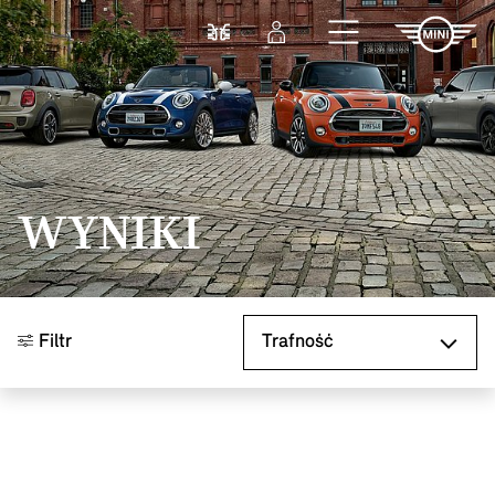
Przejdź do głównej treści
Porównaj
Zaloguj się
WYNIKI
Sortuj według
Filtr