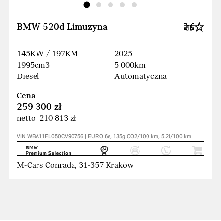
BMW 520d Limuzyna
145KW / 197KM
2025
1995cm3
5 000km
Diesel
Automatyczna
Cena
259 300 zł
netto 210 813 zł
VIN WBA11FL050CV90756 | EURO 6e, 135g CO2/100 km, 5.2l/100 km
M-Cars Conrada, 31-357 Kraków