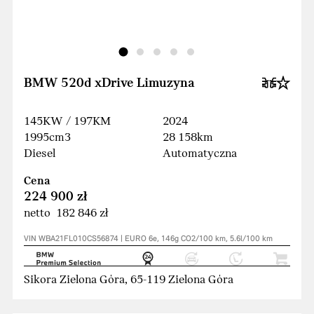
BMW 520d xDrive Limuzyna
145KW / 197KM
2024
1995cm3
28 158km
Diesel
Automatyczna
Cena
224 900 zł
netto 182 846 zł
VIN WBA21FL010CS56874 | EURO 6e, 146g CO2/100 km, 5.6l/100 km
Sikora Zielona Góra, 65-119 Zielona Góra