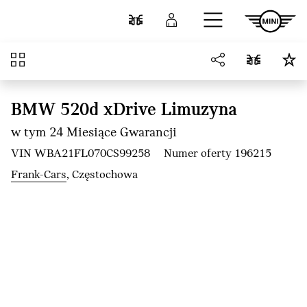
Przejdź do głównej treści
Porównaj
Zaloguj się
Przegląd
BMW 520d xDrive Limuzyna
w tym 24 Miesiące Gwarancji
VIN WBA21FL070CS99258
Numer oferty 196215
Frank-Cars
, Częstochowa