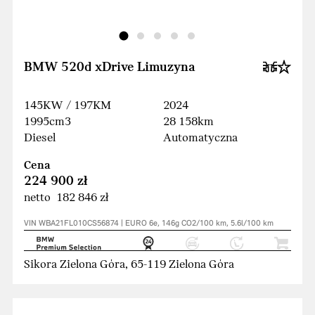
BMW 520d xDrive Limuzyna
145KW / 197KM
2024
1995cm3
28 158km
Diesel
Automatyczna
Cena
224 900 zł
netto 182 846 zł
VIN WBA21FL010CS56874 | EURO 6e, 146g CO2/100 km, 5.6l/100 km
Sikora Zielona Góra, 65-119 Zielona Góra