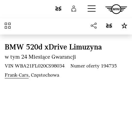
Przejdź do głównej treści
Porównaj
Zaloguj się
Przegląd
BMW 520d xDrive Limuzyna
w tym 24 Miesiące Gwarancji
VIN WBA21FL020CS98034
Numer oferty 194735
Frank-Cars
, Częstochowa