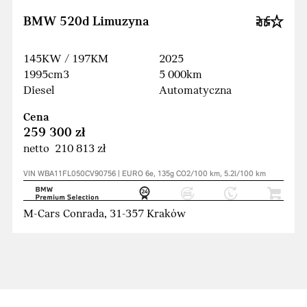
BMW 520d Limuzyna
145KW / 197KM
2025
1995cm3
5 000km
Diesel
Automatyczna
Cena
259 300 zł
netto 210 813 zł
VIN WBA11FL050CV90756 | EURO 6e, 135g CO2/100 km, 5.2l/100 km
M-Cars Conrada, 31-357 Kraków