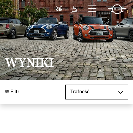
Przejdź do głównej treści
Porównaj
Zaloguj się
WYNIKI
Sortuj według
Filtr