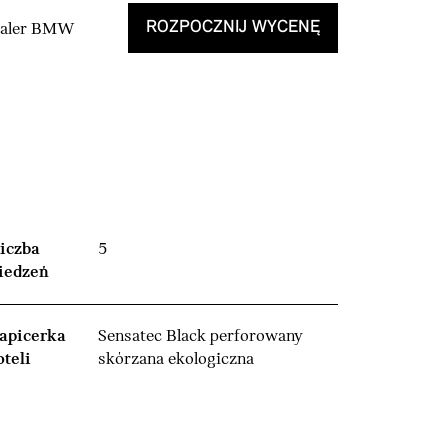
ROZPOCZNIJ WYCENĘ
Dealer BMW
iczba
5
iedzeń
apicerka
Sensatec Black perforowany
oteli
skórzana ekologiczna