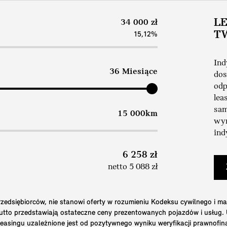
L
34 000 zł
T
15,12%
Ind
36 Miesiące
dos
odp
lea
sam
15 000km
wym
ind
6 258 zł
netto 5 088 zł
edsiębiorców, nie stanowi oferty w rozumieniu Kodeksu cywilnego i ma
brutto przedstawiają ostateczne ceny prezentowanych pojazdów i usług
 leasingu uzależnione jest od pozytywnego wyniku weryfikacji prawnofi