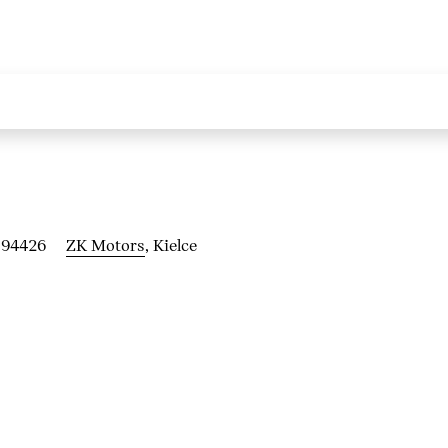
194426
ZK Motors
, Kielce