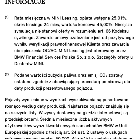
INFORMACJE
Rata miesięczna w MINI Leasing, opłata wstępna
25,01
%,
okres leasingu
24
mies, wartość końcowa
45,00
%. Niniejsza
symulacja nie stanowi oferty w rozumieniu art. 66 Kodeksu
cywilnego. Zawarcie umowy uzależnione jest od pozytywnego
wyniku weryfikacji prawnofinansowej Klienta oraz zawarcia
ubezpieczenia OC/AC. MINI Leasing jest oferowany przez
BMW Financial Services Polska Sp. z o.o. Szczegóły oferty u
Dealerów MINI.
Podane wartości zużycia paliwa oraz emisji CO₂ zostały
ustalone zgodnie z obowiązującą procedurą pomiarową dla
daty produkcji prezentowanego pojazdu.
Pojazdy wymienione w wynikach wyszukiwania są posortowane
rosnąco według daty produkcji. Najstarsze pojazdy znajdują się
na szczycie listy. Wszyscy dostawcy na giełdzie internetowej są
przedsiębiorcami. Średnia miesięczna liczba aktywnych
użytkowników wyszukiwarki nowych samochodów BMW w Unii
Europejskiej zgodnie z treścią art. 24 ust. 2 ustawy o usługach