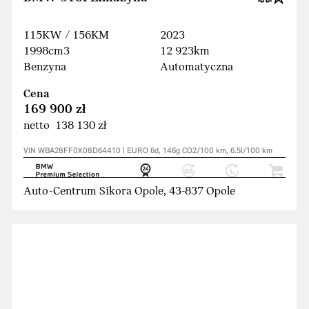
115KW / 156KM
2023
1998cm3
12 923km
Benzyna
Automatyczna
Cena
169 900 zł
netto 138 130 zł
VIN WBA28FF0X08D64410 | EURO 6d, 146g CO2/100 km, 6.5l/100 km
Auto-Centrum Sikora Opole, 43-837 Opole