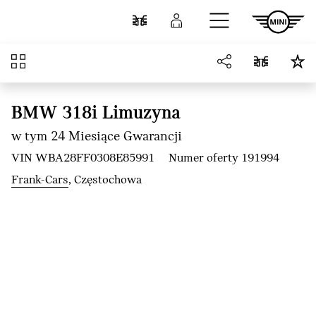
Przejdź do głównej treści
Porównaj
Zaloguj się
Przegląd
BMW 318i Limuzyna
w tym 24 Miesiące Gwarancji
VIN WBA28FF0308E85991
Numer oferty 191994
Frank-Cars
, Częstochowa