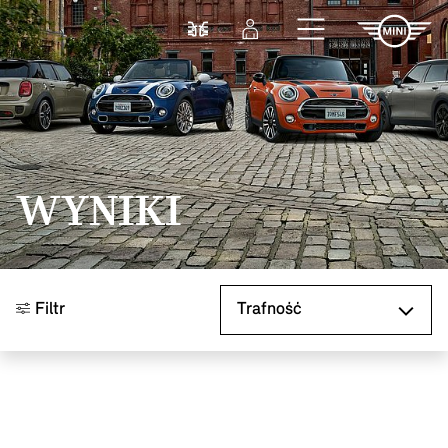
Przejdź do głównej treści
Porównaj
Zaloguj się
WYNIKI
Sortuj według
Filtr