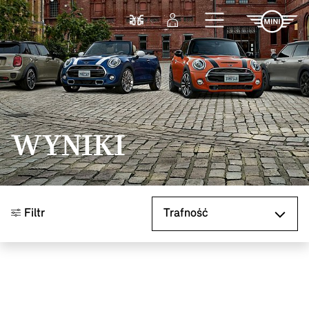
Przejdź do głównej treści
Porównaj
Zaloguj się
WYNIKI
Sortuj według
Filtr