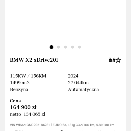
BMW X2 sDrive20i
115KW / 156KM
2024
1499cm3
27 044km
Benzyna
Automatyczna
Cena
164 900 zł
netto 134 065 zł
VIN WBA21GM0205186231 | EURO 6e, 131g CO2/100 km, 5.8l/100 km