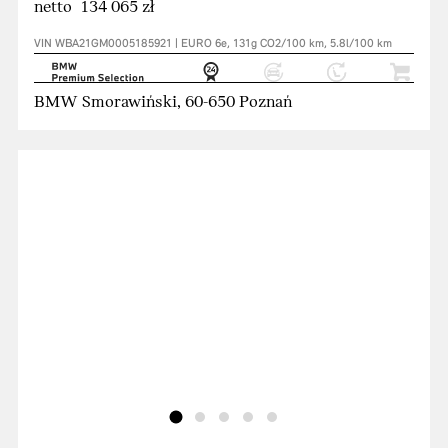
netto 134 065 zł
VIN WBA21GM0005185921 | EURO 6e, 131g CO2/100 km, 5.8l/100 km
BMW Smorawiński, 60-650 Poznań