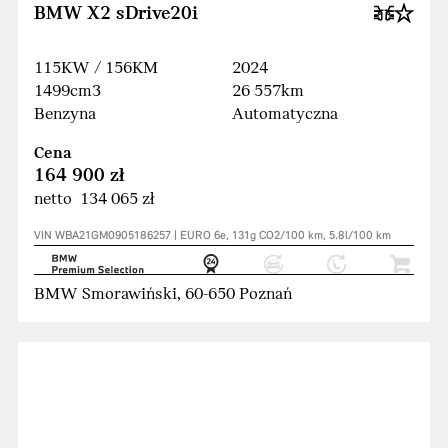
BMW X2 sDrive20i
115KW / 156KM
2024
1499cm3
26 557km
Benzyna
Automatyczna
Cena
164 900 zł
netto 134 065 zł
VIN WBA21GM0905186257 | EURO 6e, 131g CO2/100 km, 5.8l/100 km
BMW Smorawiński, 60-650 Poznań