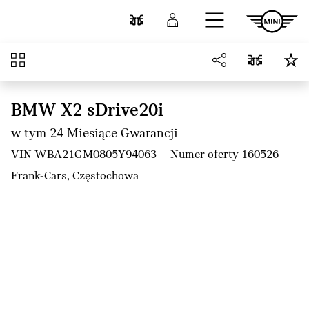
Przejdź do głównej treści
Porównaj
Zaloguj się
Przegląd
BMW X2 sDrive20i
w tym 24 Miesiące Gwarancji
VIN WBA21GM0805Y94063
Numer oferty 160526
Frank-Cars
, Częstochowa