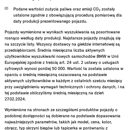
Podane wartości zużycia paliwa oraz emisji CO₂ zostały
ustalone zgodnie z obowiązującą procedurą pomiarową dla
daty produkcji prezentowanego pojazdu.
Pojazdy wymienione w wynikach wyszukiwania są posortowane
rosnąco według daty produkcji. Najstarsze pojazdy znajdują się
na szczycie listy. Wszyscy dostawcy na giełdzie internetowej są
przedsiębiorcami. Średnia miesięczna liczba aktywnych
użytkowników wyszukiwarki nowych samochodów BMW w Unii
Europejskiej zgodnie z treścią art. 24 ust. 2 ustawy o usługach
cyfrowych wynosi poniżej 50 000. Wartość ta została ustalona w
oparciu o średnią miesięczną oszacowaną na podstawie
aktywnych użytkowników w każdym z ostatnich sześciu miesięcy
przy uwzględnieniu wymagań technicznych i ochrony danych, i na
tej podstawie obliczyliśmy średnią miesięczną na dzień
27.02.2024.
Wymienione na stronach ze szczegółami produktów pojazdy o
podobnej dostępności są dobierane na podstawie dopasowania
najważniejszych parametrów, takich jak model, cena, kolor,
obręcz, typ skrzyni biegów lub tapicerka w porównaniu z