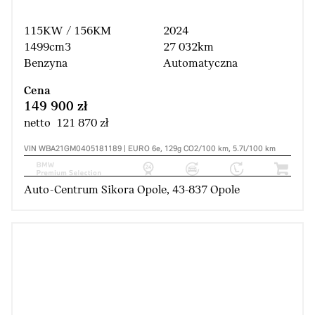
115KW / 156KM
2024
1499cm3
27 032km
Benzyna
Automatyczna
Cena
149 900 zł
netto 121 870 zł
VIN WBA21GM0405181189 | EURO 6e, 129g CO2/100 km, 5.7l/100 km
Auto-Centrum Sikora Opole, 43-837 Opole