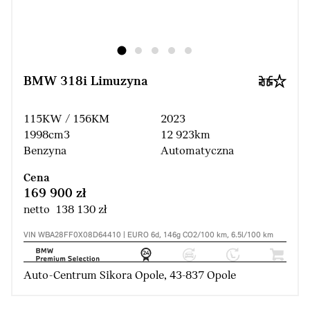
BMW 318i Limuzyna
115KW / 156KM
2023
1998cm3
12 923km
Benzyna
Automatyczna
Cena
169 900 zł
netto 138 130 zł
VIN WBA28FF0X08D64410 | EURO 6d, 146g CO2/100 km, 6.5l/100 km
Auto-Centrum Sikora Opole, 43-837 Opole