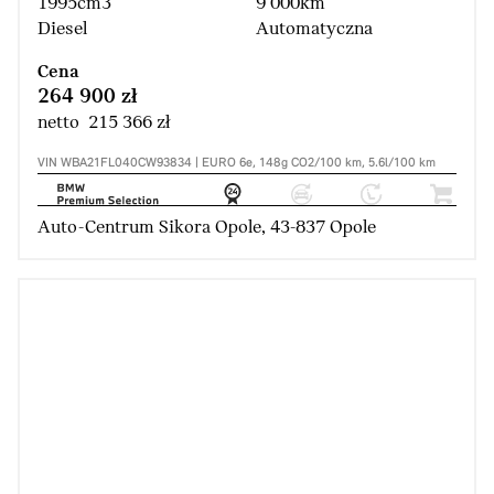
1995cm3
9 000km
Diesel
Automatyczna
Cena
264 900 zł
netto 215 366 zł
VIN WBA21FL040CW93834 | EURO 6e, 148g CO2/100 km, 5.6l/100 km
Auto-Centrum Sikora Opole, 43-837 Opole