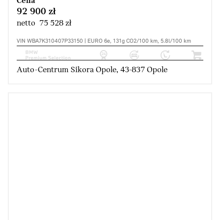
Cena
92 900 zł
netto 75 528 zł
VIN WBA7K310407P33150 | EURO 6e, 131g CO2/100 km, 5.8l/100 km
Auto-Centrum Sikora Opole, 43-837 Opole