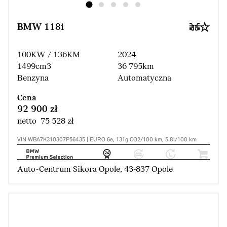
BMW 118i
100KW / 136KM
2024
1499cm3
36 795km
Benzyna
Automatyczna
Cena
92 900 zł
netto 75 528 zł
VIN WBA7K310307P56435 | EURO 6e, 131g CO2/100 km, 5.8l/100 km
Auto-Centrum Sikora Opole, 43-837 Opole