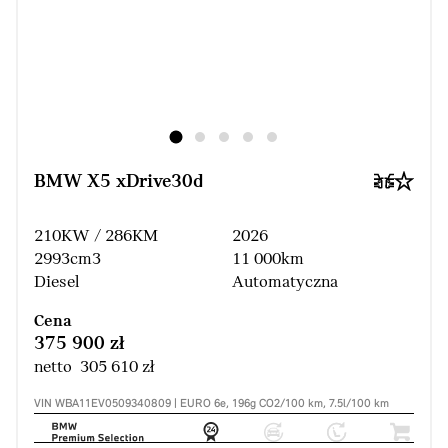
BMW X5 xDrive30d
210KW / 286KM
2026
2993cm3
11 000km
Diesel
Automatyczna
Cena
375 900 zł
netto 305 610 zł
VIN WBA11EV0509340809 | EURO 6e, 196g CO2/100 km, 7.5l/100 km