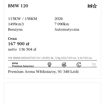
BMW 120
115KW / 156KM
2026
1499cm3
7 090km
Benzyna
Automatyczna
Cena
167 900 zł
netto 136 504 zł
VIN WBA81GE0407V01141 | EURO 6e, 123g CO2/100 km, 5.4l/100 km
Premium Arena Włókniarzy, 91-348 Łódź