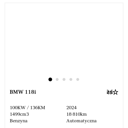
BMW 118i
100KW / 136KM
2024
1499cm3
18 810km
Benzyna
Automatyczna