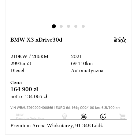
BMW X3 xDrive30d
210KW / 286KM
2021
2993cm3
69 110km
Diesel
Automatyczna
Cena
164 900 zł
netto 134 065 zł
VIN WBAUZ910209H00866 | EURO 6d, 164g CO2/100 km, 6.3l/100 km
Premium Arena Włókniarzy, 91-348 Łódź