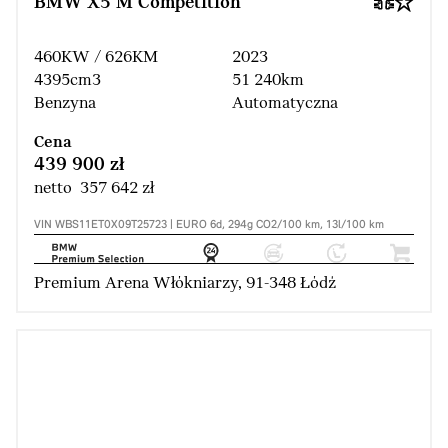
BMW X5 M Competition
460KW / 626KM
2023
4395cm3
51 240km
Benzyna
Automatyczna
Cena
439 900 zł
netto 357 642 zł
VIN WBS11ET0X09T25723 | EURO 6d, 294g CO2/100 km, 13l/100 km
Premium Arena Włókniarzy, 91-348 Łódź