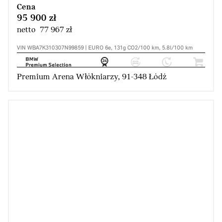
Cena
95 900 zł
netto 77 967 zł
VIN WBA7K310307N99859 | EURO 6e, 131g CO2/100 km, 5.8l/100 km
Premium Arena Włókniarzy, 91-348 Łódź