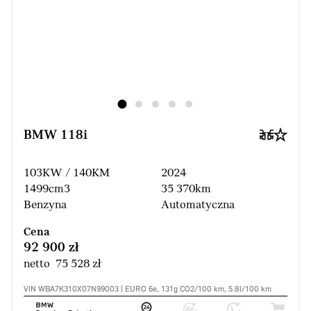
BMW 118i
103KW / 140KM
2024
1499cm3
35 370km
Benzyna
Automatyczna
Cena
92 900 zł
netto 75 528 zł
VIN WBA7K310X07N99003 | EURO 6e, 131g CO2/100 km, 5.8l/100 km