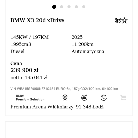
BMW X3 20d xDrive
145KW / 197KM
2025
1995cm3
11 200km
Diesel
Automatyczna
Cena
239 900 zł
netto 195 041 zł
VIN WBA15GR090N371045 | EURO 6e, 157g CO2/100 km, 6l/100 km
Premium Arena Włókniarzy, 91-348 Łódź