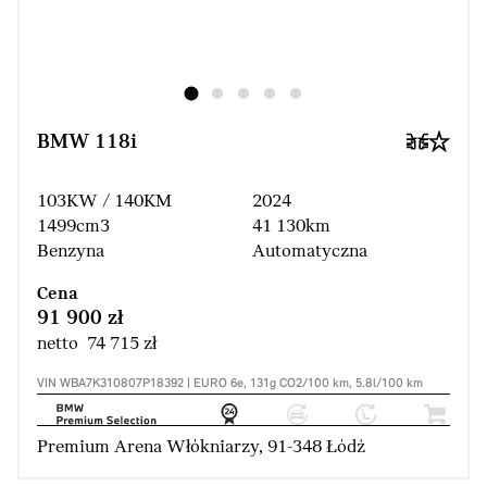
BMW 118i
103KW / 140KM
2024
1499cm3
41 130km
Benzyna
Automatyczna
Cena
91 900 zł
netto 74 715 zł
VIN WBA7K310807P18392 | EURO 6e, 131g CO2/100 km, 5.8l/100 km
Premium Arena Włókniarzy, 91-348 Łódź