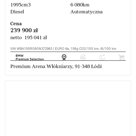
1995cm3
6 080km
Diesel
Automatyczna
Cena
239 900 zł
netto 195 041 zł
VIN WBA15GR080N372963 | EURO 6e, 158g CO2/100 km, 6l/100 km
Premium Arena Włókniarzy, 91-348 Łódź