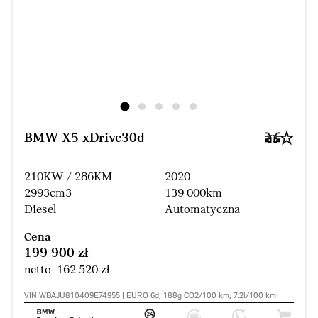
BMW X5 xDrive30d
210KW / 286KM
2020
2993cm3
139 000km
Diesel
Automatyczna
Cena
199 900 zł
netto 162 520 zł
VIN WBAJU810409E74955 | EURO 6d, 188g CO2/100 km, 7.2l/100 km