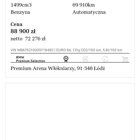
1499cm3
69 910km
Benzyna
Automatyczna
Cena
88 900 zł
netto 72 276 zł
VIN WBA7K310005Y18482 | EURO 6d, 131g CO2/100 km, 5.8l/100 km
Premium Arena Włókniarzy, 91-348 Łódź