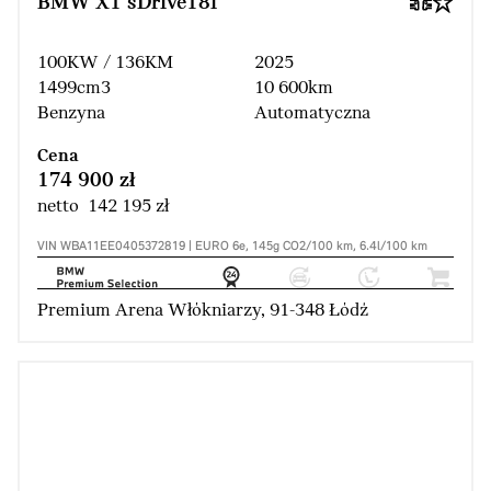
BMW X1 sDrive18i
100KW / 136KM
2025
1499cm3
10 600km
Benzyna
Automatyczna
Cena
174 900 zł
netto 142 195 zł
VIN WBA11EE0405372819 | EURO 6e, 145g CO2/100 km, 6.4l/100 km
Premium Arena Włókniarzy, 91-348 Łódź