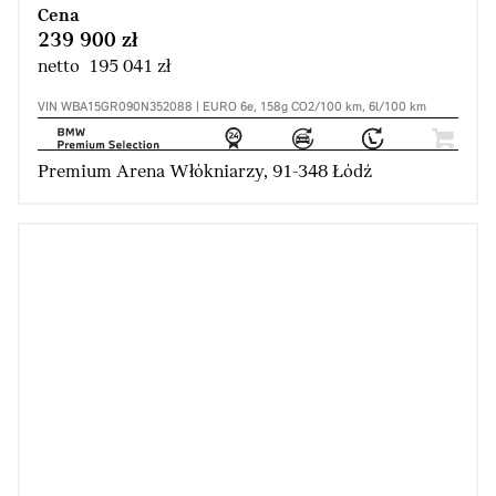
Cena
239 900 zł
netto 195 041 zł
VIN WBA15GR090N352088 | EURO 6e, 158g CO2/100 km, 6l/100 km
Premium Arena Włókniarzy, 91-348 Łódź