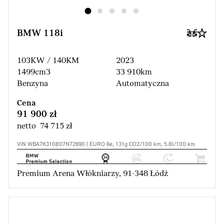
BMW 118i
103KW / 140KM
2023
1499cm3
33 910km
Benzyna
Automatyczna
Cena
91 900 zł
netto 74 715 zł
VIN WBA7K310807N72690 | EURO 6e, 131g CO2/100 km, 5.8l/100 km
Premium Arena Włókniarzy, 91-348 Łódź