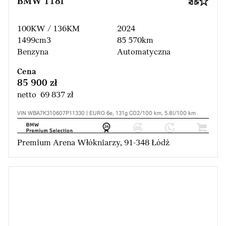
BMW 118i
100KW / 136KM
2024
1499cm3
85 570km
Benzyna
Automatyczna
Cena
85 900 zł
netto 69 837 zł
VIN WBA7K310607P11330 | EURO 6e, 131g CO2/100 km, 5.8l/100 km
Premium Arena Włókniarzy, 91-348 Łódź