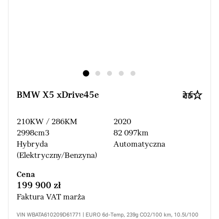
BMW X5 xDrive45e
210KW / 286KM
2020
2998cm3
82 097km
Hybryda
Automatyczna
(Elektryczny/Benzyna)
Cena
199 900 zł
Faktura VAT marża
VIN WBATA610209D61771 | EURO 6d-Temp, 239g CO2/100 km, 10.5l/100