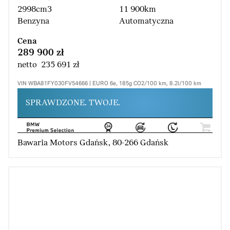
2998cm3
11 900km
Benzyna
Automatyczna
Cena
289 900 zł
netto 235 691 zł
VIN WBA81FY030FV54666 | EURO 6e, 185g CO2/100 km, 8.2l/100 km
SPRAWDZONE. TWOJE.
Bawaria Motors Gdańsk, 80-266 Gdańsk