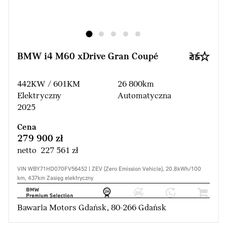
BMW i4 M60 xDrive Gran Coupé
442KW / 601KM
26 800km
Elektryczny
Automatyczna
2025
Cena
279 900 zł
netto 227 561 zł
VIN WBY71HD070FV56452 | ZEV (Zero Emission Vehicle), 20.8kWh/100
km, 437km Zasięg elektryczny
Bawaria Motors Gdańsk, 80-266 Gdańsk