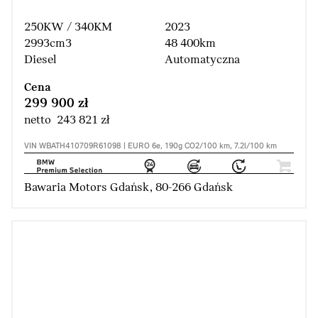
250KW / 340KM
2023
2993cm3
48 400km
Diesel
Automatyczna
Cena
299 900 zł
netto 243 821 zł
VIN WBATH410709R61098 | EURO 6e, 190g CO2/100 km, 7.2l/100 km
Bawaria Motors Gdańsk, 80-266 Gdańsk