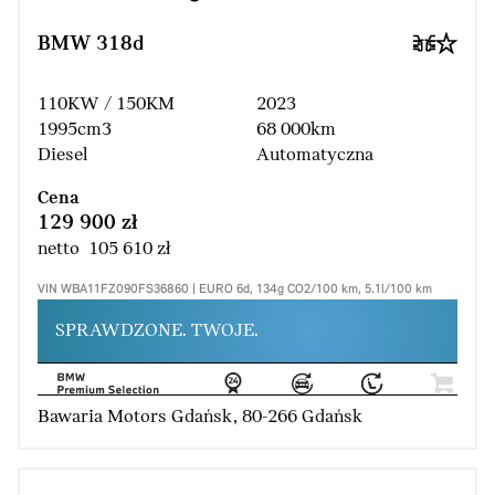
BMW 318d
110KW / 150KM
2023
1995cm3
68 000km
Diesel
Automatyczna
Cena
129 900 zł
netto 105 610 zł
VIN WBA11FZ090FS36860 | EURO 6d, 134g CO2/100 km, 5.1l/100 km
SPRAWDZONE. TWOJE.
Bawaria Motors Gdańsk, 80-266 Gdańsk