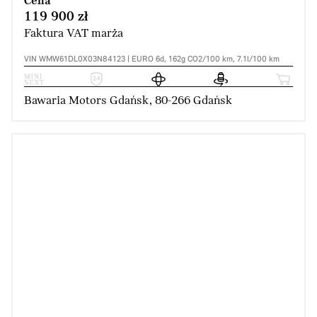
Cena
119 900 zł
Faktura VAT marża
VIN WMW61DL0X03N84123 | EURO 6d, 162g CO2/100 km, 7.1l/100 km
Bawaria Motors Gdańsk, 80-266 Gdańsk