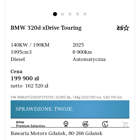
BMW 320d xDrive Touring
140KW / 190KM
2025
1995cm3
8 900km
Diesel
Automatyczna
Cena
199 900 zł
netto 162 520 zł
VIN WBA31FZ0X0FV75720 | EURO 6e, 146g CO2/100 km, 5.6l/100 km
SPRAWDZONE. TWOJE.
Bawaria Motors Gdańsk, 80-266 Gdańsk