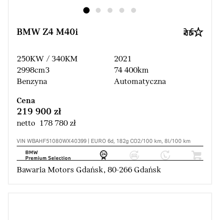
BMW Z4 M40i
250KW / 340KM
2021
2998cm3
74 400km
Benzyna
Automatyczna
Cena
219 900 zł
netto 178 780 zł
VIN WBAHF51080WX40399 | EURO 6d, 182g CO2/100 km, 8l/100 km
Bawaria Motors Gdańsk, 80-266 Gdańsk