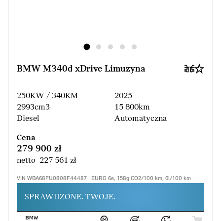
BMW M340d xDrive Limuzyna
250KW / 340KM
2025
2993cm3
15 800km
Diesel
Automatyczna
Cena
279 900 zł
netto 227 561 zł
VIN WBA68FU0808F44487 | EURO 6e, 158g CO2/100 km, 6l/100 km
SPRAWDZONE. TWOJE.