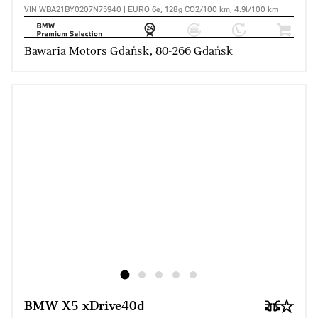
VIN WBA21BY0207N75940 | EURO 6e, 128g CO2/100 km, 4.9l/100 km
Bawaria Motors Gdańsk, 80-266 Gdańsk
BMW X5 xDrive40d