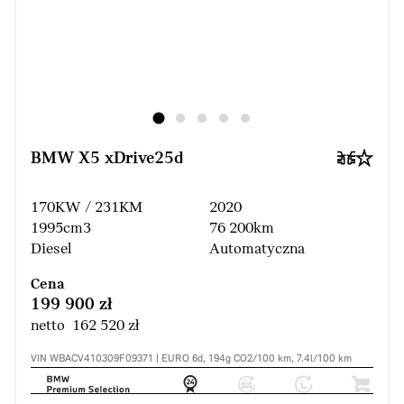
BMW X5 xDrive25d
170KW / 231KM
2020
1995cm3
76 200km
Diesel
Automatyczna
Cena
199 900 zł
netto 162 520 zł
VIN WBACV410309F09371 | EURO 6d, 194g CO2/100 km, 7.4l/100 km