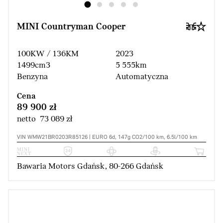
MINI Countryman Cooper
100KW / 136KM
2023
1499cm3
5 555km
Benzyna
Automatyczna
Cena
89 900 zł
netto 73 089 zł
VIN WMW21BR0203R85126 | EURO 6d, 147g CO2/100 km, 6.5l/100 km
Bawaria Motors Gdańsk, 80-266 Gdańsk