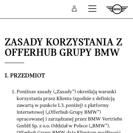
Przejdź do głównej treści
Zaloguj się
ZASADY KORZYSTANIA Z
OFFERHUB GRUPY BMW
I. PRZEDMIOT
Poniższe zasady („Zasady”) określają warunki
korzystania przez Klienta (zgodnie z definicją
zawartą w punkcie I.3. poniżej) z platformy
internetowej („Offerhub Grupy BMW”)
opracowanej i zarządzanej przez BMW Vertriebs
GmbH Sp. z o.o. Oddział w Polsce („BMW”).
Offerhub Grupy BMW daje Klientom możliwość