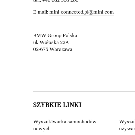
tel.: +48 662 500 200
E-mail:
mini-connected.pl@mini.com
BMW Group Polska
ul. Wołoska 22A
02-675 Warszawa
SZYBKIE LINKI
Wyszukiwarka samochodów
Wyszu
nowych
używa