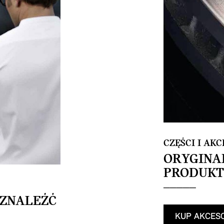
CZĘŚCI I AKC
ORYGINAL
PRODUKT
 ZNALEŹĆ
KUP AKCES