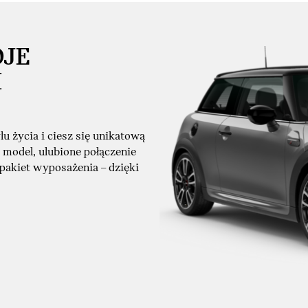
OJE
I
u życia i ciesz się unikatową
 model, ulubione połączenie
 pakiet wyposażenia – dzięki